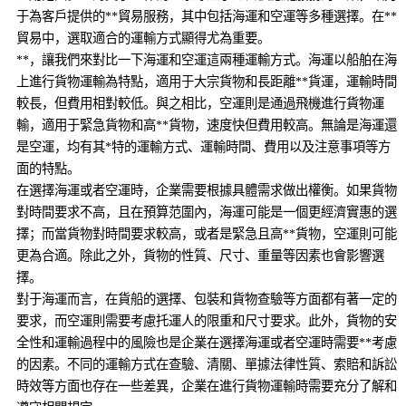
于為客戶提供的**貿易服務，其中包括海運和空運等多種選擇。在**
貿易中，選取適合的運輸方式顯得尤為重要。
**，讓我們來對比一下海運和空運這兩種運輸方式。海運以船舶在海
上進行貨物運輸為特點，適用于大宗貨物和長距離**貨運，運輸時間
較長，但費用相對較低。與之相比，空運則是通過飛機進行貨物運
輸，適用于緊急貨物和高**貨物，速度快但費用較高。無論是海運還
是空運，均有其*特的運輸方式、運輸時間、費用以及注意事項等方
面的特點。
在選擇海運或者空運時，企業需要根據具體需求做出權衡。如果貨物
對時間要求不高，且在預算范圍內，海運可能是一個更經濟實惠的選
擇；而當貨物對時間要求較高，或者是緊急且高**貨物，空運則可能
更為合適。除此之外，貨物的性質、尺寸、重量等因素也會影響選
擇。
對于海運而言，在貨船的選擇、包裝和貨物查驗等方面都有著一定的
要求，而空運則需要考慮托運人的限重和尺寸要求。此外，貨物的安
全性和運輸過程中的風險也是企業在選擇海運或者空運時需要**考慮
的因素。不同的運輸方式在查驗、清關、單據法律性質、索賠和訴訟
時效等方面也存在一些差異，企業在進行貨物運輸時需要充分了解和