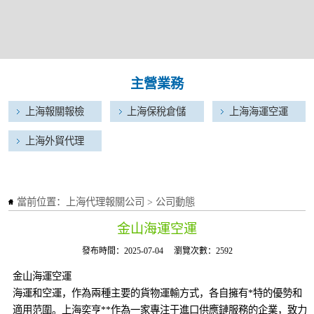
主營業務
上海報關報檢
上海保稅倉儲
上海海運空運
上海外貿代理
當前位置：
上海代理報關公司
>
公司動態
金山海運空運
發布時間：2025-07-04
瀏覽次數：2592
金山海運空運
海運和空運，作為兩種主要的貨物運輸方式，各自擁有*特的優勢和
適用范圍。上海奕亨**作為一家專注于進口供應鏈服務的企業，致力