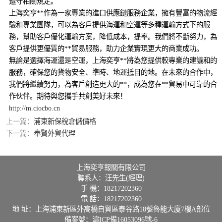
遵守相關規定。
上海奕亨**作為一家專業的進口供應鏈服務企業，擁有豐富的物流經
驗和專業團隊，可以為客戶提供海運和空運等多種運輸方式下的服
務，幫助客戶優化運輸方案，降低成本，提率。我們將不斷努力，為
客戶提供更優質的**貿易服務，助力企業實現更大的商業成功。
無論是選擇海運還是空運，上海奕亨**將為您提供較專業的建議和的
服務，確保您的貨物安全、準時、地運抵目的地。在未來的合作中，
我們將繼續努力，為客戶創造更大的**，成為您在**貿易中可靠的合
作伙伴。期待與您攜手共創美好未來！
http://m.ciocbo.cn
上一篇：
浦東新保稅倉儲價格
下一篇：
奉賢外貿代理
上海奕亨報關有限公司
聯系人：汪先生(經理)
手 機：18217202360
電 話：18217202360
地 址：上海浦東新區外高橋自貿區泰谷路18號魯能大廈7樓A部位
備案號：
滬ICP備16053096號-6