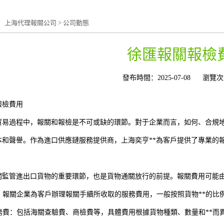
：
上海代理報關公司
>
公司動態
徐匯報關報檢
發布時間：2025-07-08
瀏覽次
報檢費用
貿易過程中，報關和報檢是不可或缺的環節。對于企業而言，如何、合規
本和聲譽。作為進口供應鏈服務提供商，上海奕亨**為客戶提供了專業的
關監管進出口貨物的重要環節，也是貨物通關放行的前提。報關費用可能
費：報關企業為客戶辦理報關手續所收取的服務費用，一般按照貨物**的比
關務費：包括海關查驗費、商檢費等，具體費用根據貨物種類、數量和**而