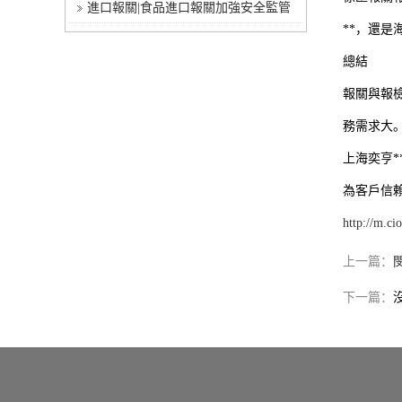
進口報關|食品進口報關加強安全監管
**，還
總結
報關與報
務需求大
上海奕亨
為客戶信
http://m.ci
上一篇：
下一篇：