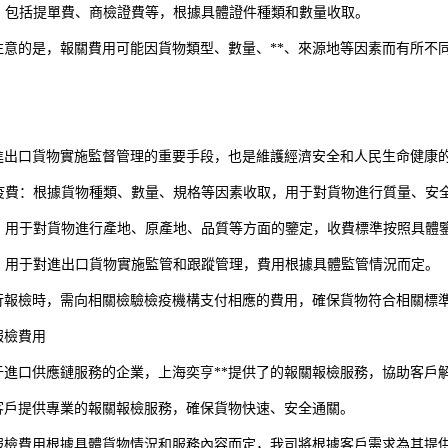
費：包括提單費、商檢證費等，根據具體證件種類和數量收取。
注意的是，報關費用可能因貨物類型、數量、**、來源地等因素而有所不
進出口貨物實施監督管理的重要手段，也是維護經濟安全和人民生命健康的
驗檢疫費：根據貨物種類、數量、規格等因素收取，用于對貨物進行質量、安
定費：用于對貨物進行產地、原產地、品質等方面的鑒定，收費標準按照具體
管費：用于對進出口貨物實施監管和跟蹤管理，費用根據具體監管情況而定。
行報檢時，需向相關檢驗檢疫機構支付相應的費用，確保貨物符合相關標
報檢費用
于進口供應鏈服務的企業，上海奕亨**提供了的報關報檢服務，協助客戶
客戶提供專業的報關報檢服務，確保貨物快速、安全通關。
報檢費用根據具體貨物情況和服務內容而定，我司將根據客戶需求為其提