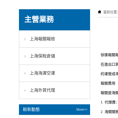
當前位置
主營業務
上海報關報檢
徐匯報關
上海保稅倉儲
在進出口
上海海運空運
的運營成
報關費用
上海外貿代理
報關是海
1. 代理
較新動態
More>>
2. 海關