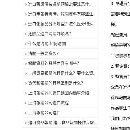
3. 單證
進口舊設備裝運前預檢需要注意什..
進口申報特惠時，報關資料有哪些注..
需要特別
進口化妝品分為哪些？怎么區分特殊..
擇。
危險品進口清關麻煩嗎？
報檢費用
什么是清關 如何清關
報檢是對
清關一般要多久？
1. 檢
報關資料的具體內容有哪些？
2. 鑒
一般貿易報關流程是什么？要什么資..
3. 監
貨代和報關的具體區別是什么？
企業在進
上海報關公司進口到國內簡單介紹
徐匯報關
上海報關公司進口流程
作為專注
上海報關公司進口
我們可為
進口食品報關|進口食品報關操作步驟..
徐匯報關