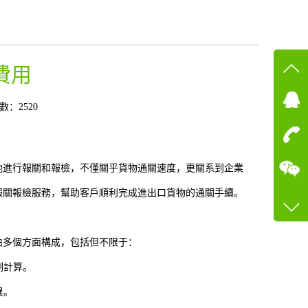
費用
在線
數：2520
在
咨詢
地進行報關和報檢，不僅關乎貨物通關速度，更關系到企業
18217
報關報檢服務，幫助客戶順利完成進出口貨物的通關手續。
客服q
10430
由多個方面構成，包括但不限于：
例計算。
異。