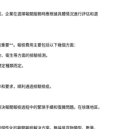
同，企業在選擇報關服務時應根據具體情況進行評估和選
重要**。報檢費用主要包括以下幾個方面：
全、衛生等方面的檢驗檢測。
鑒定種類而定。
準和要求，順利通過檢驗檢疫。
解決報關報檢過程中的繁瑣手續和復雜問題。在徐匯地區，
供個性化的報關報檢解決方案。無論是貨物類型、數量、