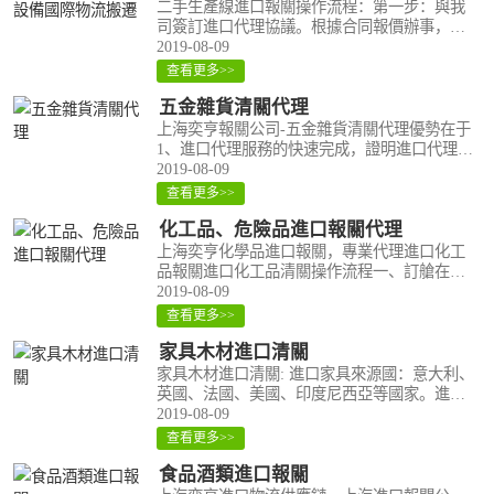
二手生產線進口報關操作流程：第一步：與我
司簽訂進口代理協議。根據合同報價辦事，收
取若干定金。第二步：客戶給我司提供要進口
2019-08-09
的二手生產線詳細資料，比如：品名、牌子、
查看更多>>
型號、重量、數量、單價、產地、年份、新..
五金雜貨清關代理
上海奕亨報關公司-五金雜貨清關代理優勢在于
1、進口代理服務的快速完成，證明進口代理公
司的單證能力、流程能力、業務推進能力。2、
2019-08-09
進口操作時間的同步準確控制，可以保證進口
查看更多>>
采購商的后續作業質量，無論是企業自行..
化工品、危險品進口報關代理
上海奕亨化學品進口報關，專業代理進口化工
品報關進口化工品清關操作流程一、訂艙在訂
艙前，需求提早10工作日將以下文件傳真或郵
2019-08-09
件到我司:1、 海運托書;2、 危險品包裝運用審
查看更多>>
定結果單;出入境貨物包裝性能檢驗結果單..
家具木材進口清關
家具木材進口清關: 進口家具來源國：意大利、
英國、法國、美國、印度尼西亞等國家。進口
家具種類：臥室家具、客廳家具、餐廳家具、
2019-08-09
書房家具、衛浴家具、兒童家具、辦公家具、
查看更多>>
廚房家具、家具專業代理板式家具、實木..
食品酒類進口報關