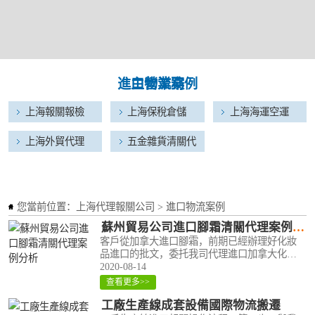
進口物流案例
主營業務
新舊機電進口代
上海報關報檢
食品酒類進口報
上海保稅倉儲
化妝品進口代理
上海海運空運
理
關
清關
化工危險品進口
上海外貿代理
五金雜貨清關代
報關代理
理
您當前位置：
上海代理報關公司
>
進口物流案例
蘇州貿易公司進口腳霜清關代理案例分析
客戶從加拿大進口腳霜，前期已經辦理好化妝
品進口的批文，委托我司代理進口加拿大化妝
品 腳霜進口清關加拿大 化妝品 腳霜進口清關/
2020-08-14
空運進口/港口代理清關，信息如下：商品名
查看更多>>
稱：加拿大化妝品 腳霜進口商家：蘇州XX..
工廠生產線成套設備國際物流搬遷