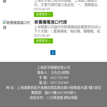
上海奕亨進口物流供應鏈，上海進口報關公
司，主要代理的進口食品有：一、酒類產品：
紅、白葡萄酒、香檳酒、龍舌蘭酒及其他洋酒
2019-08-09
（原產國：法國德國西班牙、 南美洲智利、澳
查看更多>>
大利亞、美國墨西哥等）。二、橄欖油。橄欖..
新舊機電進口代理
上海報關公司操作的新舊機械設備案例包括以
下十大類：1.農業機械：拖拉機、播種機、收割
機械等。2.重型礦山機械：冶金機械、礦山機
2019-08-09
械、起重機械、裝卸機械、水泥設備等。3.工程
查看更多>>
機械：叉車、鏟土機、壓實機械、混凝..
1
上海奕亨報關有限公司
聯系人：汪先生(經理)
手 機：18217202360
電 話：18217202360
地 址：上海浦東新區外高橋自貿區泰谷路18號魯能大廈7樓A部位
備案號：
滬ICP備16053096號-6
技術支持：
八方資源網
網站地圖